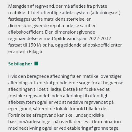
Mængden af regnvand, der må afledes fra private
matrikler til det offentlige afløbssystem (afledningsret),
fastlægges ud fra matriklens størrelse, en
dimensionsgivende regnhændelse samt en
afløbskoefficient. Den dimensionsgivende
regnhændelse er med Spildevandsplan 2022-2032
fastsat til 130 l/s pr. ha, og gældende afløbskoefficienter
er anført i Bilag 6.
Se bilag her
Hvis den beregnede afledning fra en matrikel overstiger
afledningsretten, skal grundejerne sørge for at begrænse
afledningen til det tilladte. Dette kan fx ske ved at
forsinke regnvandet inden afledning til offentligt
afløbssystem og/eller ved at nedsive regnvandet på
egen grund, såfremt de lokale forhold tillader det.
Forsinkelse af regnvand kan ske i underjordiske
bassiner/rørløsninger, på overfladen, evt. i kombination
med nedsivning og/eller ved etablering af grønne tage.