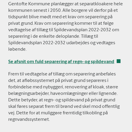
Gentofte Kommune planlægger at separatkloakere hele
kommunen senest i 2050. Alle borgere vil derfor på et
tidspunkt blive mødt med et krav om separering på
privat grund. Krav om separering kommer til at følge
vedtagelse af tillæg til Spildevandsplan 2022-2032 om
separering i de enkelte deloplande. Tillæg til
Spildevandsplan 2022-2032 udarbejdes og vedtages
løbende.
Se afsnit om fuld separering af regn- og spildevand
Frem til vedtagelse af tillæg om separering anbefales
det, at afløbssystemet på privat grund separeres i
forbindelse med nybyggeri, renovering af kloak, større
belægningsarbejder, haveomlægninger eller lignende.
Dette betyder, at regn- og spildevand på privat grund
skal føres separat frem til brønd ved skel mod offentlig
vej. Dette for at muliggøre fremtidig tilkobling på
regnvandssystemet.