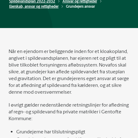
Spildevandsplan 2022-2032
Ansvar og rettigheder
Ejerskab, ansvar og rettigheder
Grundejers ansvar
Når en ejendom er beliggende inden for et kloakopland,
angivet i spildevandsplanen, har ejeren ret og pligt til at
blive tilkoblet forsyningens afløbssystem. Novafos skal
sikre, at grundejer kan aflede spildevandet fra stueplan
ved gravitation. Det er grundejerens eget ansvar at sørge
for at afledning af spildevand fra kælderen, og at sikre
denne mod oversvømmelser.
I øvrigt gælder nedenstående retningslinjer for afledning
af regn- og spildevand fra private matrikler i Gentofte
Kommune:
Grundejerne har tilslutningspligt