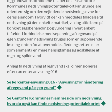
og grundvandsforholdene tillader det. På Gentofte
Kommunes nedsivningspotentialekort kan grundejere
orientere sig om den vejledende nedsivningsevne for
deres ejendom. Hvorvidt der kan meddeles tilladelse til
nedsivning på den enkelte matrikel, vil dog altid bero på
konkret sagsbehandling og vurdering i hvert enkelt
tilfælde. I forbindelse med separering af regnvand på
egen grund kan nedsivning bruges som en supplerende
løsning, enten for at overholde afledningsretten eller
som element i en mere hensigtsmæssig adskillelse af
regn- og spildevand.
Anlæg til nedsivning af regnvand skal dimensioneres
efter rørcenter anvisning 016.
Se Rørcenter-anvisning 016 - "Anvisning for håndtering
af regnvand på egen grund"
Se Gentofte Kommunes hjemmeside om nedsivning,
hvor du også kan finde nedsivningspotentialekortet