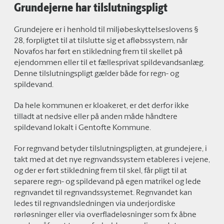
Grundejerne har tilslutningspligt
Grundejere er i henhold til miljøbeskyttelseslovens §
28, forpligtet til at tilslutte sig et afløbssystem, når
Novafos har ført en stikledning frem til skellet på
ejendommen eller til et fællesprivat spildevandsanlæg.
Denne tilslutningspligt gælder både for regn- og
spildevand.
Da hele kommunen er kloakeret, er det derfor ikke
tilladt at nedsive eller på anden måde håndtere
spildevand lokalt i Gentofte Kommune.
For regnvand betyder tilslutningspligten, at grundejere, i
takt med at det nye regnvandssystem etableres i vejene,
og der er ført stikledning frem til skel, får pligt til at
separere regn- og spildevand på egen matrikel og lede
regnvandet til regnvandssystemet. Regnvandet kan
ledes til regnvandsledningen via underjordiske
rørløsninger eller via overfladeløsninger som fx åbne